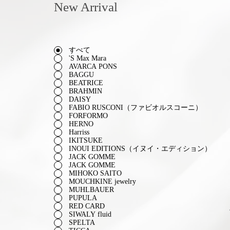
New Arrival
すべて
'S Max Mara
AVARCA PONS
BAGGU
BEATRICE
BRAHMIN
DAISY
FABIO RUSCONI（ファビオルスコーニ）
FORFORMO
HERNO
Harriss
IKITSUKE
INOUI EDITIONS（イヌイ・エディション）
JACK GOMME
JACK GOMME
MIHOKO SAITO
MOUCHKINE jewelry
MUHLBAUER
PUPULA
RED CARD
SIWALY fluid
SPELTA