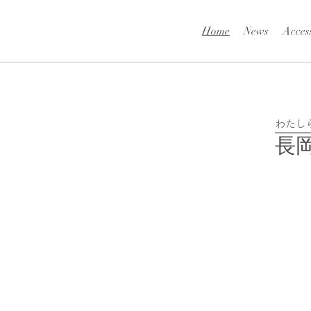
Home
News
Acces
わたし
​