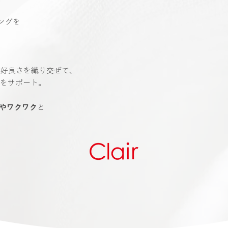
ングを
格好良さを織り交ぜて、
をサポート。
やワクワク
と