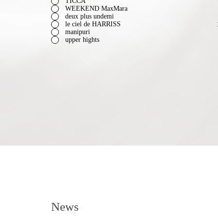
TICCA
WEEKEND MaxMara
deux plus undemi
le ciel de HARRISS
manipuri
upper hights
News