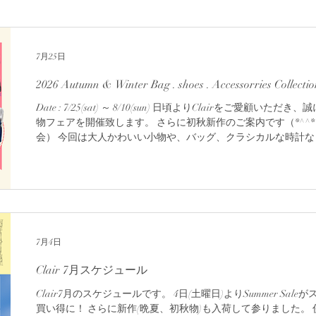
7月25日
Date : 7/25(sat) ～ 8/10(sun) 日頃よりClairをご愛顧
物フェアを開催致します。 さらに初秋新作のご案内です（*^^*） in
会） 今回は大人かわいい小物や、バッグ、クラシカルな時計な
します♪ 2026新作入荷のご案内 軽やかで抜け感のあるカット
タイブラウスなど一枚で楽しめる新作が入荷中！ 2026夏物最終セールのご案
機会にぜひご来店お待ちしております！ 長岡まつり閉店時間のお知らせ （8月/1日(
(月)16:00で閉店させて頂きますm(__)m） 長岡市城内町3-893-36 TEL0258-
業時間10:30～19:00 定休日火曜日 水曜日
7月4日
Clair 7月スケジュール
Clair7月のスケジュールです。 4日(土曜日)よりSummer S
買い得に！ さらに新作(晩夏、初秋物)も入荷して参りました。 