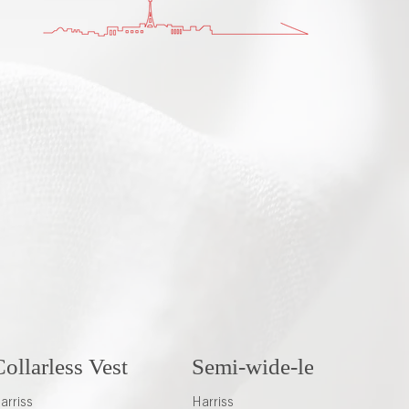
ollarless Vest
Semi-wide-leg Pants
T
S
arriss
Harriss