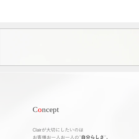
C
o
ncept
Clairが大切にしたいのは
お客様お一人お一人の”
自分らしさ
”。