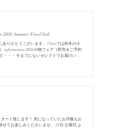
2026 Autumn & Winter Bag . shoes . Accessorries Collection 2026 Summer Final Sale
いただき、誠にありがとうございます。 Clairでは秋冬の小
formation 2026小物フェア（即売＆ご予約
ど・・・ 今までにないセレクトでお届けいた
ソーやシアーなモチーフ。 ラガーシャツ、ボー
内！ 50%off 40%off 30%off この
土) 17:00 2日(日)3日
35-9906 https://www.clair-clair.jp 営
aleがスタート致します！ 気になっていたお洋服もお
併せてお楽しみくださいませ。 25日(土曜日)よ