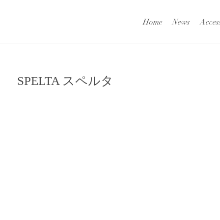
Home
News
Acces
SPELTA スペルタ