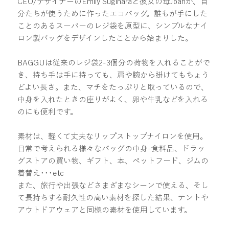
CEO/デザイナーのEmily Sugiharaと彼女の母Joanが、自
分たちが使うために作ったエコバッグ。誰もが手にした
ことのあるスーパーのレジ袋を原型に、シンプルなナイ
ロン製バッグをデザインしたことから始まりした。
BAGGUは従来のレジ袋2-3個分の荷物を入れることがで
き、持ち手は手に持っても、肩や腕から掛けてもちょう
どよい長さ。また、マチをたっぷりと取っているので、
中身を入れたときの座りがよく、卵や牛乳などを入れる
のにも便利です。
素材は、軽くて丈夫なリップストップナイロンを使用。
日常で考えられる様々なバッグの中身-食料品、ドラッ
グストアの買い物、ギフト、本、ペットフード、ジムの
着替え･･･etc
また、旅行や出張などさまざまなシーンで使える、そし
て長持ちする耐久性の高い素材を探した結果、テントや
アウトドアウェアと同様の素材を使用しています。