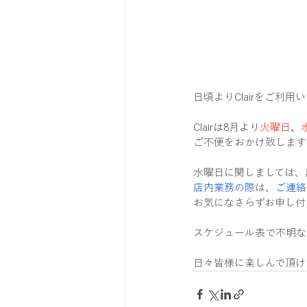
日頃よりClairをご利
Clairは8月より
火曜日
、
ご不便をおかけ致します
水曜日に関しましては、
店内業務の際
は、
ご連絡
お気になさらずお申し付
スケジュール表で不明な点
日々皆様に楽しんで頂け