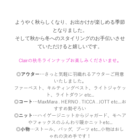
ようやく秋らしくなり、お出かけが楽しめる季節
となりました。
そして秋から冬へのスタイリングのお手伝いさせ
ていただけると嬉しいです。
Clairの秋冬ラインナップお楽しみくださいませ。
◎
アウター
…さっと気軽に羽織れるアウターご用意
いたしました。
ファーベスト、キルティングベスト、ライトジャケッ
ト、ライトダウン etc...
◎
コート
…MaxMara . HERNO . TICCA . JOTT etc....お
すすめ勢ぞろい
◎
ニット
…ハイゲージニットからジャガード、モヘア
やフォックスのふんわり暖かニットetc...
◎
小物
…ストール、バッグ、ブーツ etc...小物はおし
ゃれの決め手です！