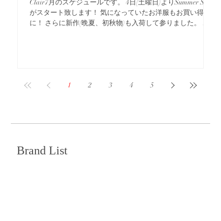
Clair7月のスケジュールです。 4日(土曜日)よりSummer Sale
がスタート致します！ 気になっていたお洋服もお買い得
に！ さらに新作(晩夏、初秋物)も入荷して参りました。 併
せてお楽しみくださいませ。 25日(土曜日)より秋冬の小物フ
ェアを開催いたします。 おしゃれは小物から♡こちらもお
楽しみくださいませ♪ 皆さまのご来店を、心よりお待ちして
おります。
1
2
3
4
5
Brand List