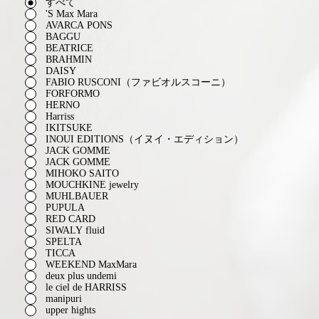
すべて
'S Max Mara
AVARCA PONS
BAGGU
BEATRICE
BRAHMIN
DAISY
FABIO RUSCONI（ファビオルスコーニ）
FORFORMO
HERNO
Harriss
IKITSUKE
INOUI EDITIONS（イヌイ・エディション）
JACK GOMME
JACK GOMME
MIHOKO SAITO
MOUCHKINE jewelry
MUHLBAUER
PUPULA
RED CARD
SIWALY fluid
SPELTA
TICCA
WEEKEND MaxMara
deux plus undemi
le ciel de HARRISS
manipuri
upper hights