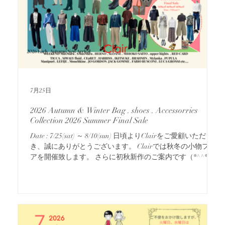
7月25日
2026 Autumn & Winter Bag . shoes . Accessorries
Collection 2026 Summer Final Sale
Date : 7/25(sat) ～ 8/10(sun) 日頃よりClairをご愛顧いただ
き、誠にありがとうございます。 Clairでは秋冬の小物フェ
アを開催致します。 さらに初秋新作のご案内です（*^^*）
information 2026小物フェア（即売＆ご予約会） 今回は大人
かわいい小物や、バッグ、クラシカルな時計など・・・ 今
までにないセレクトでお届けいたします♪ 2026新作入荷のご
案内 軽やかで抜け感のあるカットソーやシアーなモチー
フ。 ラガーシャツ、ボータイブラウスなど一枚で楽しめる
新作が入荷中！ 2026夏物最終セールのご案内！ 50%off