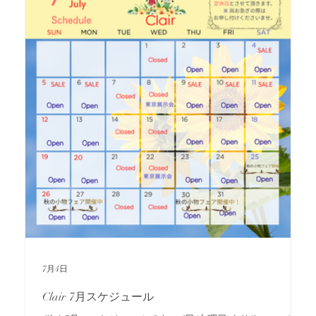
40%off 30%off この機会にぜひご来店お待ちしております！
長岡まつり閉店時間のお知らせ （8月/1日(土) 17:00 2日(日)3
日(月)16:00で閉店させて頂きますm(__)m） 長岡市城内町3-
893-36 TEL0258-35-9906 https://www.clair-clair.jp 営業時間
10:30～19:00 定休日火曜日 水曜日
7月4日
Clair 7月スケジュール