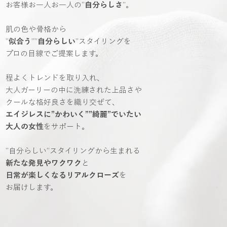
お客様お一人お一人の”
自分らしさ
”。
肌の色や骨格から
”
似合う
””
自分らしい
”スタイリングを
プロの目線でご提案します。
程よくトレンドを取り入れ、
大人ガーリーの中に洗練された上品さや
クールな格好良さを織り交ぜて、
エイジレスに”かわいく””綺麗”でいたい
大人の女性
をサポート。
”自分らしい”スタイリングから生まれる
新たな発見やワクワク
と
日常が楽しくなるリアルクローズ
を
お届けします。​