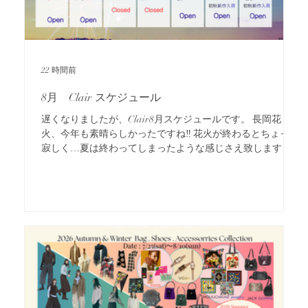
22 時間前
8月 Clair スケジュール
遅くなりましたが、Clair8月スケジュールです。 長岡花
火、今年も素晴らしかったですね‼ 花火が終わるとちょっと
寂しく…夏は終わってしまったような感じさえ致します。
ちょうどClairでは初秋新作も続々と入荷中です。 もちろん
夏に大活躍のTシャツはメーカーさんからのフォローもあり
ご用意しております！ さらにセールはファイナルを迎えて
さらにお得に！ 是非皆様のご来店お待ちしております。
※8月12日より14日の3日間お盆休みとさせて頂きます。